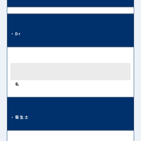
・Dr
名
・衛生士