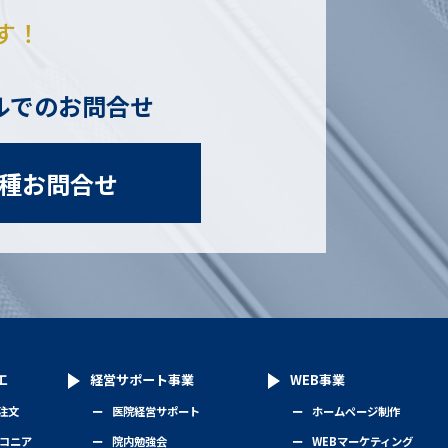
す！
ルでのお問合せ
種お問合せ
工
経営サポート事業
WEB事業
S注文
医院経営サポート
ホームページ制作
コニア
院内勉強会
WEBマーケティング